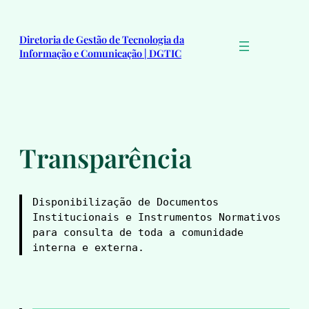
Pular
para
Diretoria de Gestão de Tecnologia da
o
Informação e Comunicação | DGTIC
conteúdo
Transparência
Disponibilização de Documentos 
Institucionais e Instrumentos Normativos 
para consulta de toda a comunidade 
interna e externa.