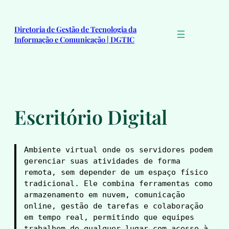
Pular
para
Diretoria de Gestão de Tecnologia da
o
Informação e Comunicação | DGTIC
conteúdo
Escritório Digital
Ambiente virtual onde os servidores podem 
gerenciar suas atividades de forma 
remota, sem depender de um espaço físico 
tradicional. Ele combina ferramentas como 
armazenamento em nuvem, comunicação 
online, gestão de tarefas e colaboração 
em tempo real, permitindo que equipes 
trabalhem de qualquer lugar com acesso à 