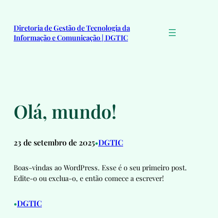
Pular
para
Diretoria de Gestão de Tecnologia da
o
Informação e Comunicação | DGTIC
conteúdo
Olá, mundo!
23 de setembro de 2025
DGTIC
•
Boas-vindas ao WordPress. Esse é o seu primeiro post.
Edite-o ou exclua-o, e então comece a escrever!
DGTIC
•