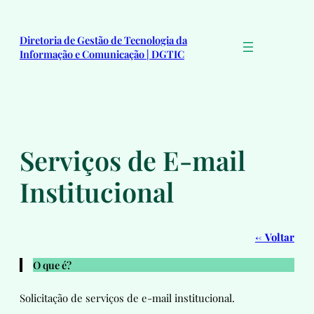
Pular
para
Diretoria de Gestão de Tecnologia da
o
Informação e Comunicação | DGTIC
conteúdo
Serviços de E-mail
Institucional
←
Voltar
O que é?
Solicitação de serviços de e-mail institucional.