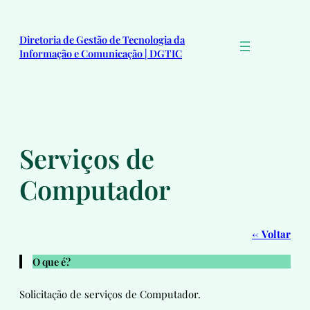
Pular
para
Diretoria de Gestão de Tecnologia da
o
Informação e Comunicação | DGTIC
conteúdo
Serviços de
Computador
←
Voltar
O que é?
Solicitação de serviços de Computador.