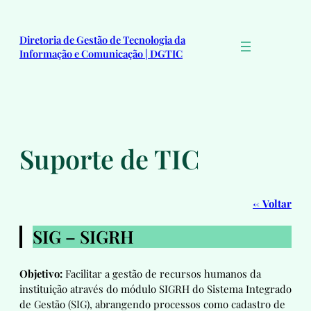
Pular
para
Diretoria de Gestão de Tecnologia da
o
Informação e Comunicação | DGTIC
conteúdo
Suporte de TIC
←
Voltar
SIG – SIGRH
Objetivo:
Facilitar a gestão de recursos humanos da
instituição através do módulo SIGRH do Sistema Integrado
de Gestão (SIG), abrangendo processos como cadastro de